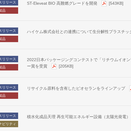
スリリース
ST-Eleveat BIO 高難燃グレードを開発
[543KB]
製品
スリリース
ハイケム株式会社との連携について生分解性プラスチッ
製品
スリリース
2022日本パッケージングコンテストで「リチウムイオン
ー賞を受賞
[205KB]
製品
スリリース
リサイクル原料を含有したピオセランをラインアップ
製品
スリリース
積水化成品天理 再生可能エネルギー設備（太陽光発電
ナビリティ