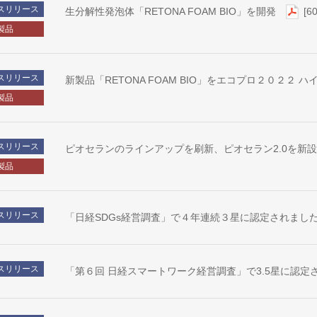
スリリース
生分解性発泡体「RETONA FOAM BIO」を開発
[6
製品
スリリース
新製品「RETONA FOAM BIO」をエコプロ２０２２
製品
スリリース
ピオセランのラインアップを刷新、ピオセラン2.0を新
製品
スリリース
「日経SDGs経営調査」で４年連続３星に認定されまし
スリリース
「第６回 日経スマートワーク経営調査」で3.5星に認定