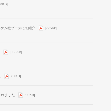
03KB]
 ハイケム社ブースにて紹介
[775KB]
設
[956KB]
た
[87KB]
されました
[90KB]